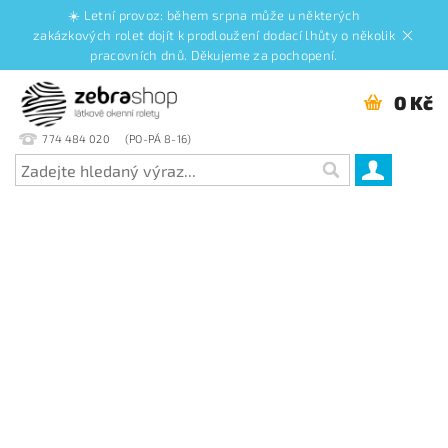
☀️ Letní provoz: během srpna může u některých
zakázkových rolet dojít k prodloužení dodací lhůty o několik
pracovních dnů. Děkujeme za pochopení.
0 Kč
774 484 020