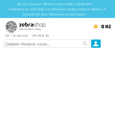
☀️ Letní provoz: během srpna může u některých
zakázkových rolet dojít k prodloužení dodací lhůty o několik
pracovních dnů. Děkujeme za pochopení.
0 Kč
774 484 020