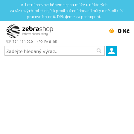
☀️ Letní provoz: během srpna může u některých
zakázkových rolet dojít k prodloužení dodací lhůty o několik
pracovních dnů. Děkujeme za pochopení.
0 Kč
774 484 020