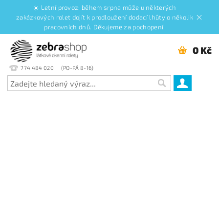
☀️ Letní provoz: během srpna může u některých
zakázkových rolet dojít k prodloužení dodací lhůty o několik
pracovních dnů. Děkujeme za pochopení.
0 Kč
774 484 020