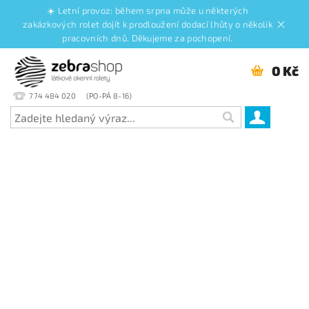
☀️ Letní provoz: během srpna může u některých
zakázkových rolet dojít k prodloužení dodací lhůty o několik
pracovních dnů. Děkujeme za pochopení.
0 Kč
774 484 020