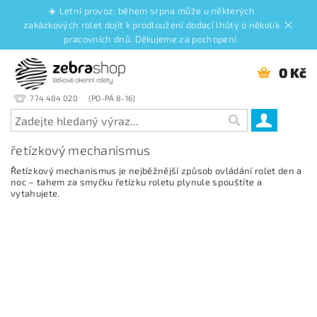
☀️ Letní provoz: během srpna může u některých
zakázkových rolet dojít k prodloužení dodací lhůty o několik
pracovních dnů. Děkujeme za pochopení.
0 Kč
774 484 020
řetízkový mechanismus
Řetízkový mechanismus je nejběžnější způsob ovládání rolet den a
noc – tahem za smyčku řetízku roletu plynule spouštíte a
vytahujete.