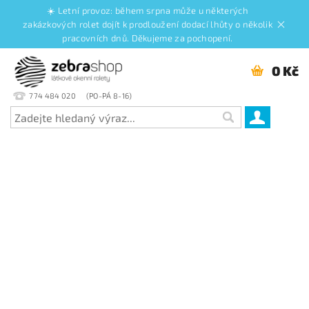
☀️ Letní provoz: během srpna může u některých
zakázkových rolet dojít k prodloužení dodací lhůty o několik
pracovních dnů. Děkujeme za pochopení.
0 Kč
774 484 020