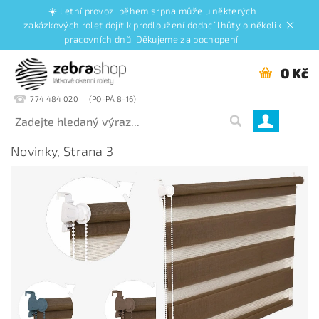
☀️ Letní provoz: během srpna může u některých
zakázkových rolet dojít k prodloužení dodací lhůty o několik
pracovních dnů. Děkujeme za pochopení.
0 Kč
774 484 020
Novinky
, Strana 3