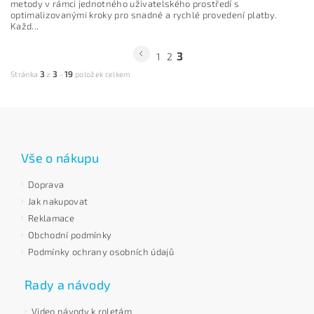
metody v rámci jednotného uživatelského prostředí s
optimalizovanými kroky pro snadné a rychlé provedení platby.
Každ...
3
1
2
3
3
19
Stránka
z
-
položek celkem
Vše o nákupu
Doprava
Jak nakupovat
Reklamace
Obchodní podmínky
Podmínky ochrany osobních údajů
Rady a návody
Video návody k roletám