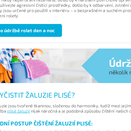
žívejte agresivní čistící prostředky, došlo by k odbarvení, zvlnění 
y jsou určené pro použití v interiéru – v bezprašném a suchém pros
ení rolety
 o údržbě rolet den a noc
YČISTIT ŽALUZIE PLISÉ?
luzie jsou tvořené tkaninou, složenou do harmoniky, tudíž mezi jej
ržba
plisé žaluzií
nijak náročná a je podobná způsobu čištění našich o
DNÍ POSTUP ČIŠTĚNÍ ŽALUZIÍ PLISÉ: