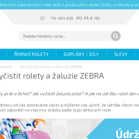
kterých zakázkových rolet dojít k prodloužení dodací lhůty o několik pr
774 484 020
ŘÍMSKÉ ROLETY
DOPLŇKY / DÍLY
SLEVY
Hodnocení
Fotogalerie
Objemové slevy
V
agazín
Jak vyčistit rolety a žaluzie ZEBRA
yčistit rolety a žaluzie ZEBRA
žaluzií
Magazín
y prát a žehlit? Jak vyčistit žaluzie plisé? A jak na údržbu rolet den 
otazy od vás dostáváme často a můžeme vás ujistit, že údržba všech naši
ali odpovědi na všechny otázky podle typu látkových rolet.