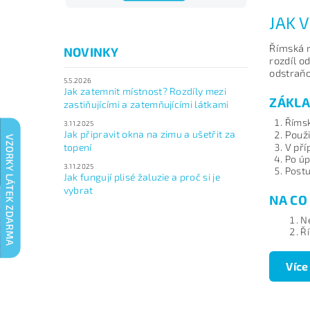
JAK 
Římská r
NOVINKY
rozdíl o
odstraňo
5.5.2026
Jak zatemnit místnost? Rozdíly mezi
ZÁKLA
zastiňujícími a zatemňujícími látkami
Římsk
3.11.2025
Jak připravit okna na zimu a ušetřit za
Použi
V pří
topení
Po úp
3.11.2025
Postu
Jak fungují plisé žaluzie a proč si je
vybrat
NA CO
Ne
Ří
Více