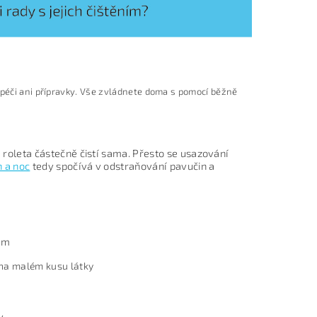
 péči ani přípravky. Vše zvládnete doma s pomocí běžně
 roleta částečně čistí sama. Přesto se usazování
n a noc
tedy spočívá v odstraňování pavučin a
em
 na malém kusu látky
y