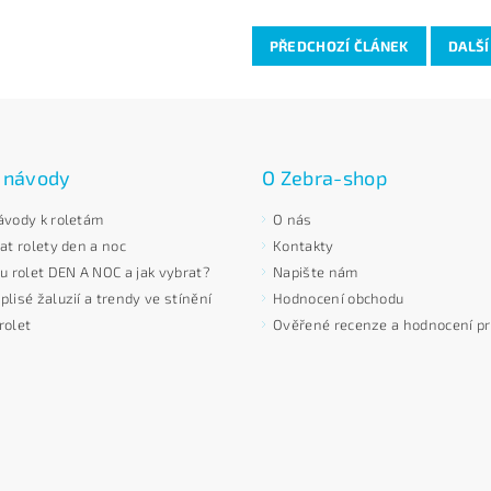
PŘEDCHOZÍ ČLÁNEK
DALŠÍ
 návody
O Zebra-shop
ávody k roletám
O nás
at rolety den a noc
Kontakty
 u rolet DEN A NOC a jak vybrat?
Napište nám
lisé žaluzií a trendy ve stínění
Hodnocení obchodu
rolet
Ověřené recenze a hodnocení p