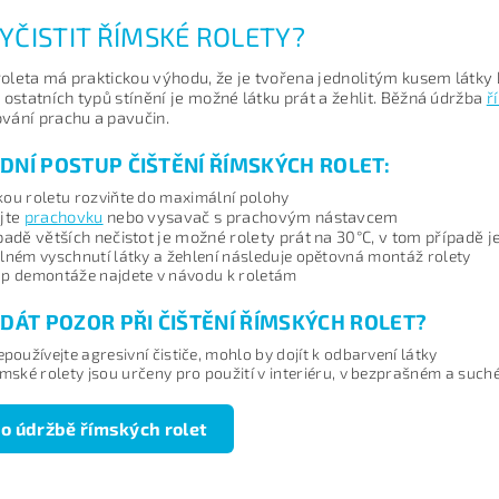
VYČISTIT ŘÍMSKÉ ROLETY?
oleta má praktickou výhodu, že je tvořena jednolitým kusem látky b
d ostatních typů stínění je možné látku prát a žehlit. Běžná údržba
ř
vání prachu a pavučin.
DNÍ POSTUP ČIŠTĚNÍ ŘÍMSKÝCH ROLET:
ou roletu rozviňte do maximální polohy
jte
prachovku
nebo vysavač s prachovým nástavcem
padě větších nečistot je možné rolety prát na
30°C, v tom případě 
lném vyschnutí látky a žehlení následuje opětovná montáž rolety
p demontáže najdete v návodu k roletám
 DÁT POZOR PŘI ČIŠTĚNÍ ŘÍMSKÝCH ROLET?
používejte agresivní čističe, mohlo by dojít k odbarvení látky
mské rolety jsou určeny pro použití v interiéru, v bezprašném a such
 o údržbě římských rolet