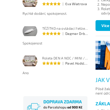
|
Eva Wiatrova
Nepou
Rolet
odvíj
Rychlé dodání, spokojenost.
Více
TĚŽÍTKO na ovládací řetízek - bílé
|
Dagmar Drbohlavová
Spokojenost
Roleta DEN A NOC / MINI / PREMIUM / šedý melír / BH 170
|
Pavel Hodslavský
Ano
JAK V
Plisé ža
není úd
ZÁKLA