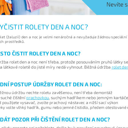
VYČISTIT ROLETY DEN A NOC?
let (žaluzií) den a noc je velmi nenáročná a nevyžaduje žádnou speciální
ch prostředků.
ASTO ČISTIT ROLETY DEN A NOC?
ržba rolet den a noc není třeba, protože posouváním pruhů látky se
a látkové roletě do jisté míry nedá vyhnout.
Běžná údržba
rolet de
DNÍ POSTUP ÚDRŽBY ROLET DEN A NOC:
ěžnou údržbu nechte roletu zavěšenou, není třeba demontáž
 suché čištění
prachovkou
, suchým hadříkem nebo jemným kartáč
 použijete vysavač, zvolte prachový nástavec a nižší sací výkon
eky volte vlhký hadřík, gumu nebo jemné čistidlo, předem otestované
 DÁT POZOR PŘI ČIŠTĚNÍ ROLET DEN A NOC?
 nikdy neperte ani nežehlete, došlo by k narušení povrchové úprav