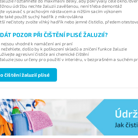
 žaluzie roztáhněte do maximální délky, aby pokrývaly celé okno/dve
ěžnou údržbu nechte žaluzii zavěšenou, není třeba demontáž
jte vysavač s prachovým
nástavcem
a nižším sacím výkonem
e také použít suchý hadřík z mikrovlákna
tší nečistoty zvolte vlhký hadřík nebo jemné čistidlo, předem otesto
DÁT POZOR PŘI ČIŠTĚNÍ PLISÉ ŽALUZIÍ?
 nejsou vhodné k namáčení ani praní
 nežehlete, došlo by k poškození skladů a zničení funkce žaluzie
žívejte agresivní čističe ani chemické čištění
 žaluzie jsou určeny pro použití v interiéru, v bezprašném a suchém p
 o čištění žaluzií plisé