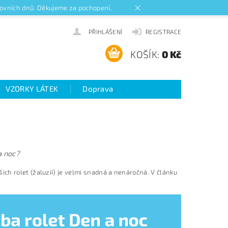
acovních dnů. Děkujeme za pochopení.
PŘIHLÁŠENÍ
REGISTRACE
KOŠÍK:
0 Kč
VZORKY LÁTEK
Doprava
ideo návody k roletám
a noc?
ch rolet (žaluzií) je velmi snadná a nenáročná. V článku