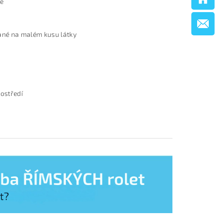
ře
vané na malém kusu látky
rostředí