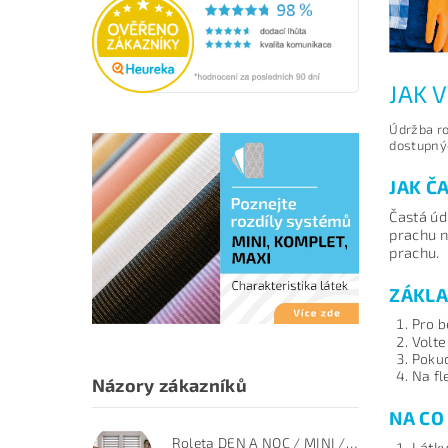
JAK 
Údržba ro
dostupný
JAK Č
Častá úd
prachu n
prachu.
ZÁKLA
Pro b
Volte
Pokud
Na fl
Názory zákazníků
NA CO
Roleta DEN A NOC / MINI / PREMIUM / šedý melír / BH 170
Látky