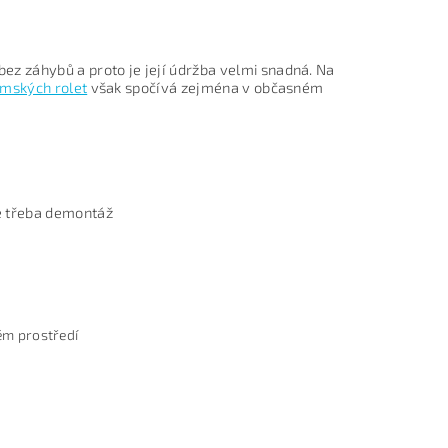
ez záhybů a proto je její údržba velmi snadná. Na
ímských rolet
však spočívá zejména v občasném
je třeba demontáž
ém prostředí