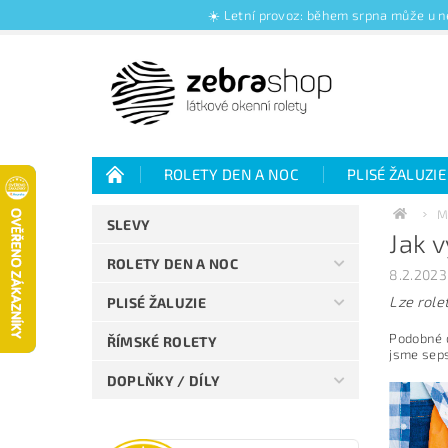
☀️ Letní provoz: během srpna může u ně
ROLETY DEN A NOC
PLISÉ ŽALUZIE
Jak nakupovat
Kontakty
O nás
M
SLEVY
Jak v
Jak vybrat rolety den a noc
Výhody plisé 
ROLETY DEN A NOC
8.2.2023
Lze rolet
PLISÉ ŽALUZIE
Podobné d
ŘÍMSKÉ ROLETY
jsme seps
DOPLŇKY / DÍLY