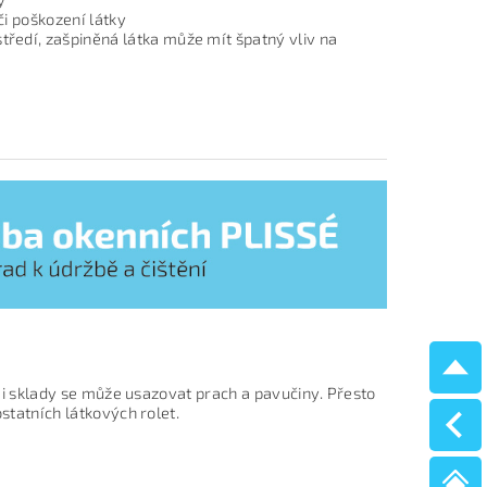
či poškození látky
tředí, zašpiněná látka může mít špatný vliv na
ími sklady se může usazovat prach a pavučiny. Přesto
statních látkových rolet.