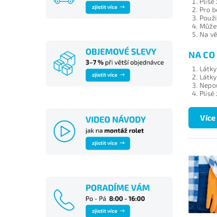
Plisé
Pro b
Použi
Můžet
Na vě
NA CO 
Látky
Látky
Nepou
Plisé
Více