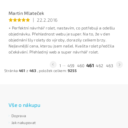
Martin Mlateček
|
22.2.2016
+ Perfektní návrhář rolet, nastavím, co potřebuji a odešlu
objednávku. Přehlednost webu je super. Na to, že v den
objednání šly rolety do výroby, dorazily celkem brzy.
Nejlevnější cena, kterou jsem našel. Kvalita rolet předčila
očekávání. Přehledný web a super návrhář rolet.
...
461
1
459
460
462
463
Stránka
461
z
463
, položek celkem:
9255
Vše o nákupu
Doprava
Jak nakupovat