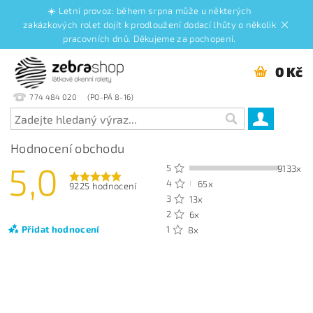
☀️ Letní provoz: během srpna může u některých
zakázkových rolet dojít k prodloužení dodací lhůty o několik
pracovních dnů. Děkujeme za pochopení.
0 Kč
774 484 020
Hodnocení obchodu
5,0
5
9133x
4
65x
9225 hodnocení
3
13x
2
6x
Přidat hodnocení
1
8x