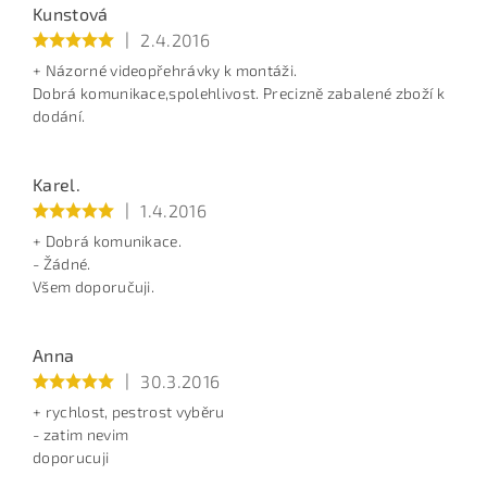
Kunstová
|
2.4.2016
+ Názorné videopřehrávky k montáži.
Dobrá komunikace,spolehlivost. Precizně zabalené zboží k
dodání.
Karel.
Vložením jména a emailu souhlasíte s
Podm. ochrany
|
1.4.2016
osobních údajů
+ Dobrá komunikace.
Recenze mohou psát jen zákazníci, kteří u nás daný produkt
opravdu nakoupili.
To ověřujeme prostřednictvím společnosti
- Žádné.
Heuréka (s každou objednávkou je spojen jedinečný link pro
recenzi, více informací najdete
tady
).
Recenze nám dále
Všem doporučuji.
mohou dávat zákazníci, kteří nakoupili prostřednictvím
uživatelského účtu. Nastavení v něm neumožní udělit recenzi
na produkt, který by u uživatele v historii nákupů nebyl
vedený. Ostatní recenze nemohou být autorizovány a nebudou
na webu zobrazeny.
Anna
|
30.3.2016
BEZPEČNOSTNÍ KONTROLA
+ rychlost, pestrost vyběru
- zatim nevim
doporucuji