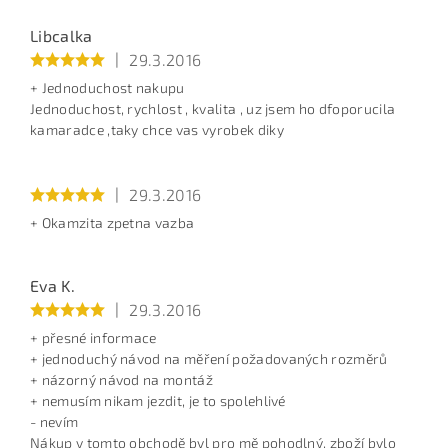
Opište text z obrázku
Libcalka
|
29.3.2016
+ Jednoduchost nakupu
Jednoduchost, rychlost , kvalita , uz jsem ho dfoporucila
kamaradce ,taky chce vas vyrobek diky
|
29.3.2016
+ Okamzita zpetna vazba
Eva K.
|
29.3.2016
+ přesné informace
+ jednoduchý návod na měření požadovaných rozměrů
+ názorný návod na montáž
+ nemusím nikam jezdit, je to spolehlivé
- nevím
Nákup v tomto obchodě byl pro mě pohodlný, zboží bylo