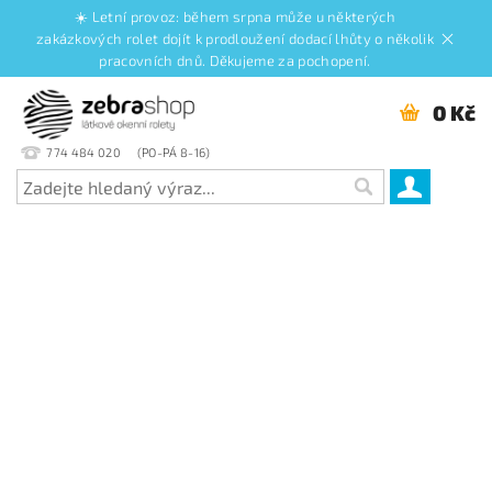
☀️ Letní provoz: během srpna může u některých
zakázkových rolet dojít k prodloužení dodací lhůty o několik
pracovních dnů. Děkujeme za pochopení.
0 Kč
774 484 020