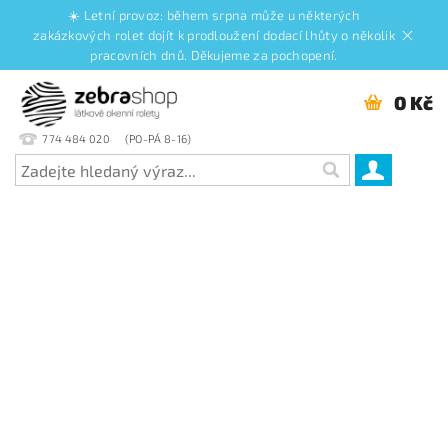
☀️ Letní provoz: během srpna může u některých
zakázkových rolet dojít k prodloužení dodací lhůty o několik
pracovních dnů. Děkujeme za pochopení.
0 Kč
774 484 020